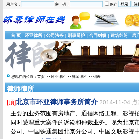
用户名：
密 码：
保存
首 页
|
环亚律所
|
公司法务
|
刑事辩护
|
合同纠纷
|
建筑纠纷
|
房
您现在的位置：
首页
>>
环亚律所
>>
律师律所
>> 列表
律师律所
北京市环亚律师事务所简介
[顶]
2014-11-04 
主要的业务范围有房地产、通信网络工程、影视
同时受理重大案件的诉讼和仲裁业务。现为北京
公司、中国铁通集团北京分公司、中国文联影视中心