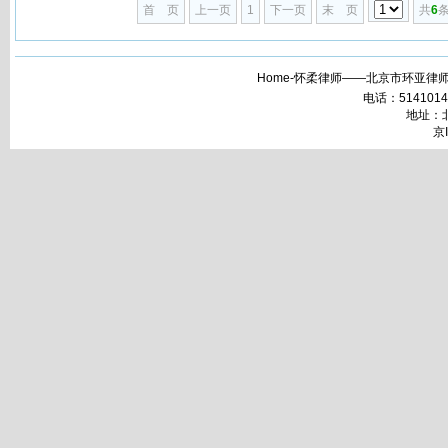
首 页
上一页
1
下一页
末 页
共
6
条
Home-怀柔律师——北京市环亚律师
电话：51410148 
地址：北
京