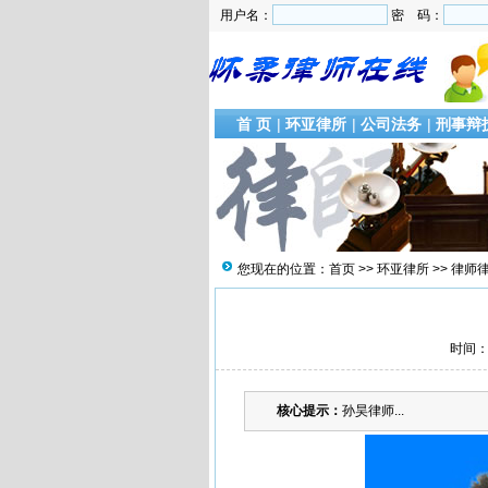
用户名：
密 码：
首 页
|
环亚律所
|
公司法务
|
刑事辩
您现在的位置：
首页
>>
环亚律所
>>
律师
时间：2
核心提示：
孙昊律师...