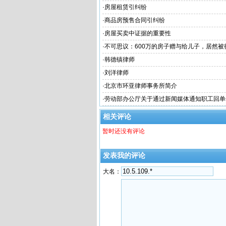
·
房屋租赁引纠纷
·
商品房预售合同引纠纷
·
房屋买卖中证据的重要性
·
不可思议：600万的房子赠与给儿子，居然被征
将房产“赠与”给子女还不如“卖”给子女？
·
韩德镇律师
·
刘洋律师
·
北京市环亚律师事务所简介
·
劳动部办公厅关于通过新闻媒体通知职工回单
不归者按自动离职或旷工处理问题的复
相关评论
暂时还没有评论
发表我的评论
大名：