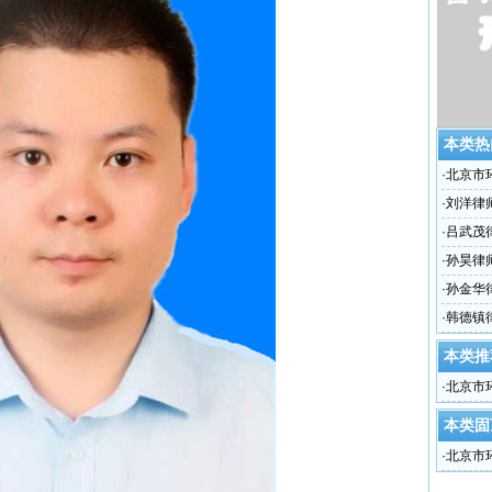
本类热
·
北京市
·
刘洋律
·
吕武茂
·
孙昊律
·
孙金华
·
韩德镇
本类推
·
北京市
本类固
·
北京市