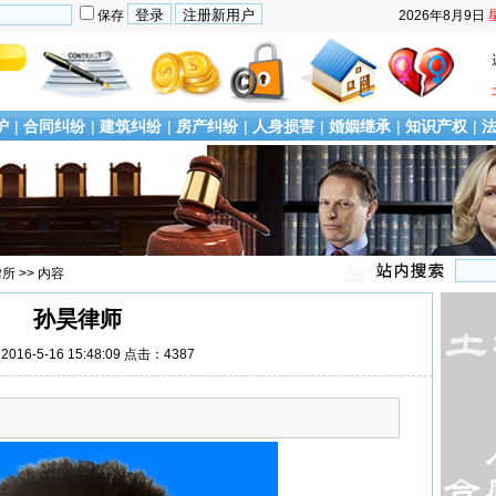
保存
2026年8月9日
护
|
合同纠纷
|
建筑纠纷
|
房产纠纷
|
人身损害
|
婚姻继承
|
知识产权
|
律所
>> 内容
孙昊律师
016-5-16 15:48:09 点击：4387