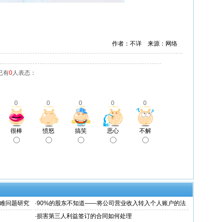
作者：不详 来源：网络
已有
0
人表态：
0
0
0
0
0
很棒
愤怒
搞笑
恶心
不解
难问题研究
·
90%的股东不知道——将公司营业收入转入个人账户的法
律风险！
·
损害第三人利益签订的合同如何处理