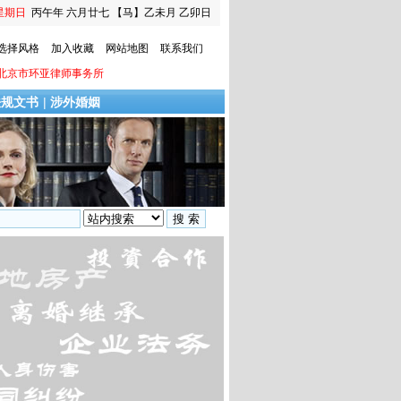
星期日
丙午年 六月廿七
【马】乙未月 乙卯日
选择风格
加入收藏
网站地图
联系我们
北京市环亚律师事务所
法规文书
|
涉外婚姻