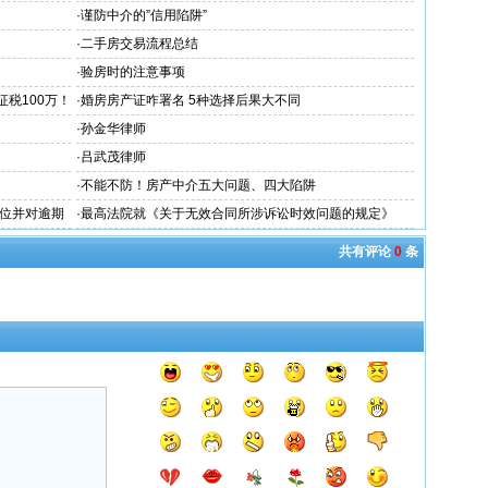
·
谨防中介的”信用陷阱”
·
二手房交易流程总结
·
验房时的注意事项
税100万！
·
婚房房产证咋署名 5种选择后果大不同
·
孙金华律师
·
吕武茂律师
·
不能不防！房产中介五大问题、四大陷阱
位并对逾期
·
最高法院就《关于无效合同所涉诉讼时效问题的规定》
（征求意见稿）
共有评论
0
条