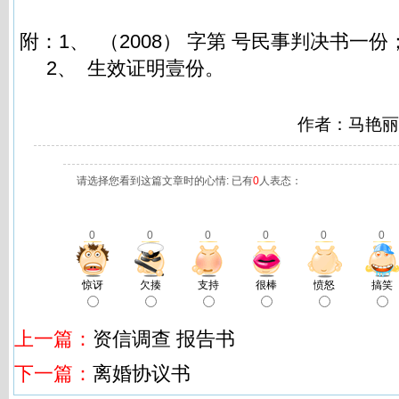
附：1、 （2008） 字第 号民事判决书一份
2、 生效证明壹份。
作者：马艳丽
请选择您看到这篇文章时的心情: 已有
0
人表态：
0
0
0
0
0
0
惊讶
欠揍
支持
很棒
愤怒
搞笑
上一篇：
资信调查 报告书
下一篇：
离婚协议书