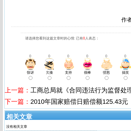
作
请选择您看到这篇文章时的心情: 已有
0
人表态：
0
0
0
0
0
0
惊讶
欠揍
支持
很棒
愤怒
搞笑
上一篇：
工商总局就《合同违法行为监督处
下一篇：
2010年国家赔偿日赔偿额125.43元
相关文章
没有相关文章