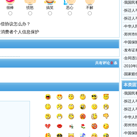
·
我国民
很棒
愤怒
搞笑
恶心
不解
保护
·
拆迁人
约怎么
·
拆迁人
补偿协议怎么办？
·
中华人
对消费者个人信息保护
·
郑州市
·
中国保
有关事
·
发布证
·
合同违
共有评论
0
条
·
2010
·
国家赔
本类固
·
我国民
保护
·
拆迁人
约怎么
·
拆迁人
·
中华人
·
郑州市
·
中国保