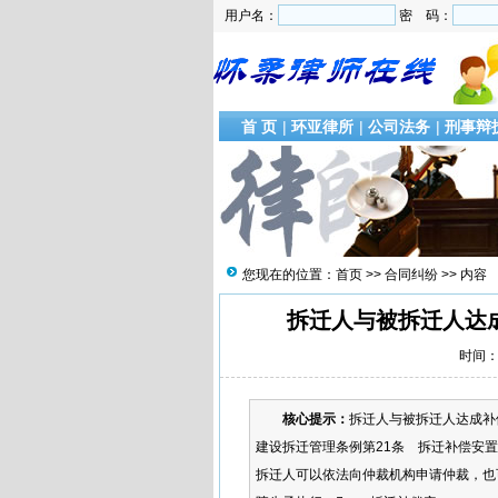
用户名：
密 码：
首 页
|
环亚律所
|
公司法务
|
刑事辩
您现在的位置：
首页
>>
合同纠纷
>> 内容
拆迁人与被拆迁人达
时间：2
核心提示：
拆迁人与被拆迁人达成补
建设拆迁管理条例第21条 拆迁补偿安
拆迁人可以依法向仲裁机构申请仲裁，也