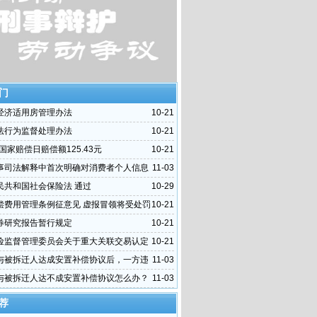
门
经济适用房管理办法
10-21
法行为监督处理办法
10-21
年国家赔偿日赔偿额125.43元
10-21
事司法解释中首次明确对消费者个人信息
11-03
民共和国社会保险法 通过
10-29
偿费用管理条例征意见 虚报冒领将受处罚
10-21
券研究报告暂行规定
10-21
险监督管理委员会关于重大关联交易认定
10-21
宜的复函
与被拆迁人达成安置补偿协议后，一方违
11-03
办？
与被拆迁人达不成安置补偿协议怎么办？
11-03
荐