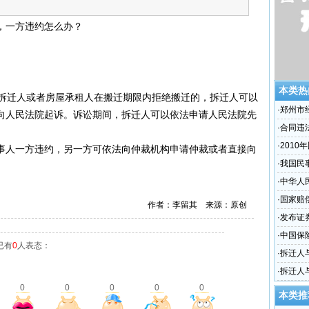
，一方违约怎么办？
本类热
被拆迁人或者房屋承租人在搬迁期限内拒绝搬迁的，拆迁人可以
·
郑州市
向人民法院起诉。诉讼期间，拆迁人可以依法申请人民法院先
·
合同违
·
2010
人一方违约，另一方可依法向仲裁机构申请仲裁或者直接向
·
我国民
保护
·
中华人
·
国家赔
作者：李留其 来源：原创
·
发布证
·
中国保
已有
0
人表态：
有关事
·
拆迁人
约怎么
·
拆迁人
0
0
0
0
0
本类推