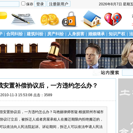
保存
2026年8月7日
星期
护
|
合同纠纷
|
建筑纠纷
|
房产纠纷
|
人身损害
|
婚姻继承
|
知识产权
|
成安置补偿协议后，一方违约怎么办？
010-11-3 15:53:08 点击：3589
偿安置协议后，一方违约怎么办？马艳丽律师答疑:根据郑州市城市
置协议订立后，被拆迁人或者房屋承租人在搬迁期限内拒绝搬迁的，
可以依法向人民法院起诉。诉讼期间，拆迁人可以依法申请人民法