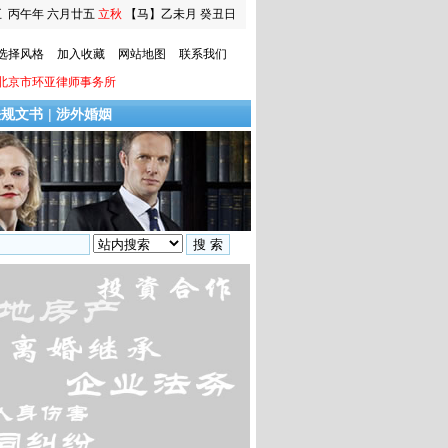
五
丙午年 六月廿五
立秋
【马】乙未月 癸丑日
选择风格
加入收藏
网站地图
联系我们
北京市环亚律师事务所
法规文书
|
涉外婚姻