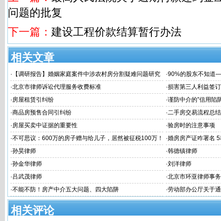
问题的批复
下一篇：
建设工程价款结算暂行办法
相关文章
·
【调研报告】婚姻家庭案件中涉农村房分割疑难问题研究
·
90%的股东不知道
律风险！
·
北京市律师诉讼代理服务收费标准
·
损害第三人利益签订
·
房屋租赁引纠纷
·
谨防中介的”信用陷阱
·
商品房预售合同引纠纷
·
二手房交易流程总结
·
房屋买卖中证据的重要性
·
验房时的注意事项
·
不可思议：600万的房子赠与给儿子，居然被征税100万！
·
婚房房产证咋署名 
将房产“赠与”给子女还不如“卖”给子女？
·
孙昊律师
·
韩德镇律师
·
孙金华律师
·
刘洋律师
·
吕武茂律师
·
北京市环亚律师事务
·
不能不防！房产中介五大问题、四大陷阱
·
劳动部办公厅关于通
不归者按自动离职或
相关评论