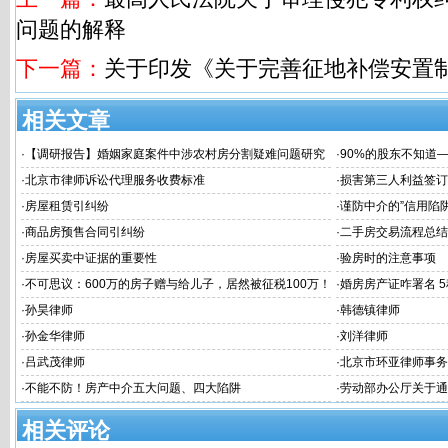
问题的解释
下一篇：
关于印发《关于完善征地补偿安置
相关文章
·
【调研报告】婚姻家庭案件中涉农村房分割疑难问题研究
·
90%的股东不知道
律风险！
·
北京市律师诉讼代理服务收费标准
·
损害第三人利益签订
·
房屋租赁引纠纷
·
谨防中介的”信用陷阱
·
商品房预售合同引纠纷
·
二手房交易流程总结
·
房屋买卖中证据的重要性
·
验房时的注意事项
·
不可思议：600万的房子赠与给儿子，居然被征税100万！
·
婚房房产证咋署名 
将房产“赠与”给子女还不如“卖”给子女？
·
孙昊律师
·
韩德镇律师
·
孙金华律师
·
刘洋律师
·
吕武茂律师
·
北京市环亚律师事务
·
不能不防！房产中介五大问题、四大陷阱
·
劳动部办公厅关于通
不归者按自动离职或
相关评论