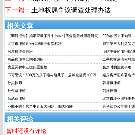
下一篇：
土地权属争议调查处理办法
相关文章
·
【调研报告】婚姻家庭案件中涉农村房分割疑难问题研究
·
90%的股东不知道
律风险！
·
北京市律师诉讼代理服务收费标准
·
损害第三人利益签订
·
房屋租赁引纠纷
·
谨防中介的”信用陷阱
·
商品房预售合同引纠纷
·
二手房交易流程总结
·
房屋买卖中证据的重要性
·
验房时的注意事项
·
不可思议：600万的房子赠与给儿子，居然被征税100万！
·
婚房房产证咋署名 
将房产“赠与”给子女还不如“卖”给子女？
·
孙昊律师
·
韩德镇律师
·
孙金华律师
·
刘洋律师
·
吕武茂律师
·
北京市环亚律师事务
·
不能不防！房产中介五大问题、四大陷阱
·
劳动部办公厅关于通
不归者按自动离职或
相关评论
暂时还没有评论