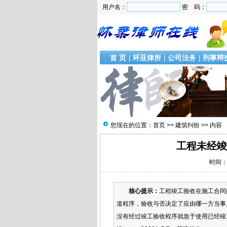
用户名：
密 码：
首 页
|
环亚律所
|
公司法务
|
刑事辩
您现在的位置：
首页
>>
建筑纠纷
>> 内容
工程未经竣
时间：2
核心提示：
工程竣工验收在施工合同
道程序，验收与否决定了应由哪一方当事
没有经过竣工验收程序就急于使用已经竣