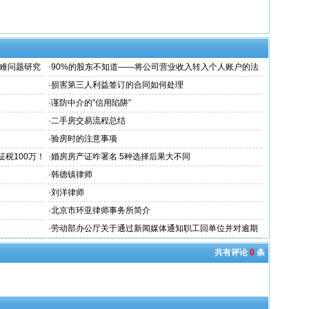
难问题研究
·
90%的股东不知道——将公司营业收入转入个人账户的法
律风险！
·
损害第三人利益签订的合同如何处理
·
谨防中介的”信用陷阱”
·
二手房交易流程总结
·
验房时的注意事项
税100万！
·
婚房房产证咋署名 5种选择后果大不同
·
韩德镇律师
·
刘洋律师
·
北京市环亚律师事务所简介
·
劳动部办公厅关于通过新闻媒体通知职工回单位并对逾期
不归者按自动离职或旷工处理问题的复
共有评论
0
条