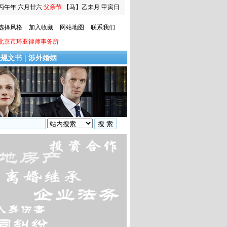
丙午年 六月廿六
父亲节
【马】乙未月 甲寅日
选择风格
加入收藏
网站地图
联系我们
北京市环亚律师事务所
法规文书
|
涉外婚姻