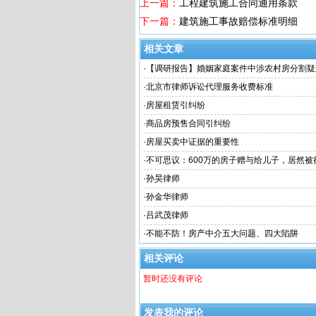
上一篇：
工程建筑施工合同通用条款
下一篇：
建筑施工事故赔偿标准明细
相关文章
·
【调研报告】婚姻家庭案件中涉农村房分割疑
·
北京市律师诉讼代理服务收费标准
·
房屋租赁引纠纷
·
商品房预售合同引纠纷
·
房屋买卖中证据的重要性
·
不可思议：600万的房子赠与给儿子，居然被征
将房产“赠与”给子女还不如“卖”给子女？
·
孙昊律师
·
孙金华律师
·
吕武茂律师
·
不能不防！房产中介五大问题、四大陷阱
相关评论
暂时还没有评论
发表我的评论