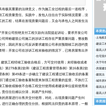
具有极其重要的法律意义，作为施工全过程的最后一道程序，
担工程质量责任。实践中，发包人往往出于实际情况需要，没
工的工程，结果在发现质量问题后，又会与承包人之间发生法
本类热
产开发公司拒绝支付工程欠款向法院提起诉讼，要求开发公司
·
土地权
公司辩称建筑公司施工的涉诉工程存在严重质量问题，整改数
·
建设工
交付，因此开发公司反诉要求建筑公司承担预期竣工的违约责
·
最高人
查明：开发公司在涉诉工程未验收的情况下，已将房屋售出并
标准计
·
住宅室
建筑工程经竣工验收合格后，方可交付使用；未经验收或者
·
关于印
》第279条第2款和《建设工程质量管理条例》第16条第2款
·
房屋建
理条例》第49条进一步确立了建设工程通过竣工验收后的备案
·
建筑法
部门通过竣工验收备案制度来加强工程质量的监督。不执行工
·
城市房
竣工验收或验收不合格工程交付使用或者建设单位提前使用未
·
最高法
，责任往往难以分清，则易产生纠纷。
的批复
·
最高人
的房屋进行出售并交付使用，对此，出现质量问题产生纠
法律若
本类推
，进行正确合理的责任分担。根据民法归责的基本原理，一般