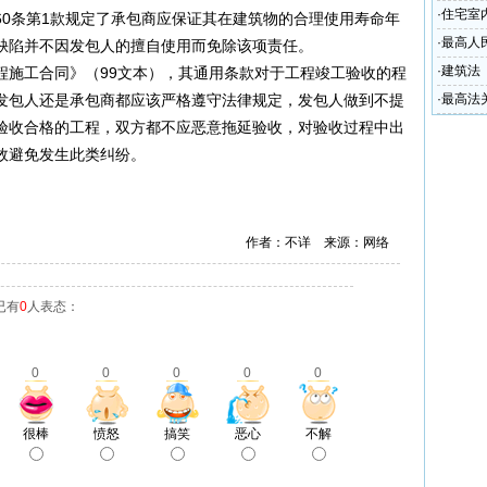
·
住宅室
60条第1款规定了承包商应保证其在建筑物的合理使用寿命年
·
最高人
缺陷并不因发包人的擅自使用而免除该项责任。
标准计
·
建筑法
施工合同》（99文本），其通用条款对于工程竣工验收的程
发包人还是承包商都应该严格遵守法律规定，发包人做到不提
·
最高法
验收合格的工程，双方都不应恶意拖延验收，对验收过程中出
效避免发生此类纠纷。
作者：不详 来源：网络
已有
0
人表态：
0
0
0
0
0
很棒
愤怒
搞笑
恶心
不解