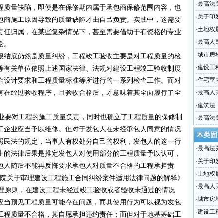
·
最高法
程质量缺陷，即便是在保修期内属于承包商保修范围内容，也
的批复
·
关于印
包商施工原因导致的质量缺陷才由自己负责。实践中，这需要
·
土地权
责任归属，在某些复杂情况下，甚至需要借助于有资格的专业
·
最高人
论。
法律若
·
城市房
结底仍然是质量纠纷，工程竣工验收主要是对工程质量的检
·
建设工
等有关单位依照上述国家法律、法规对建设工程竣工验收制度
合设计要求和工程质量标准等所进行的一系列检查工作。而对
·
住宅室
有在经过验收程序，且验收合格后，才意味着其全面履行了全
·
最高人
标准计
·
建筑法
业要对工程的施工质量负责，同时也确立了工程质量的保修制
·
最高法
工企业应当予以维修。但对于发包人在未经承包人同意的情况
本类固
照民法的规定，当事人有权处分自己的权利，发包人的这一行
·
最高法
生的法律后果是推定发包人对使用部分的工程质量予以认可，
的批复
·
关于印
包人随后不能再反悔要求承包人对质量不合格的工程承担责
·
土地权
民法院关于审理建设工程施工合同纠纷案件适用法律问题的解释》
·
最高人
处理原则，在建设工程未经过竣工验收或者验收未通过的情况
法律若
·
城市房
应当预见工程质量可能存在问题，而其使用行为可以视为发包
·
建设工
工程质量不合格，其自愿承担违约责任；而但对于地基基础工