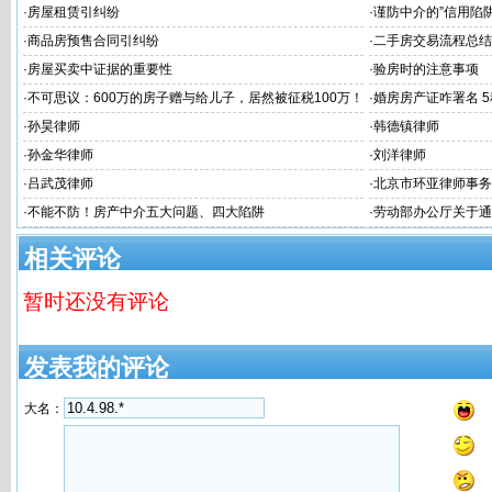
·
房屋租赁引纠纷
·
谨防中介的”信用陷阱
·
商品房预售合同引纠纷
·
二手房交易流程总结
·
房屋买卖中证据的重要性
·
验房时的注意事项
·
不可思议：600万的房子赠与给儿子，居然被征税100万！
·
婚房房产证咋署名 
将房产“赠与”给子女还不如“卖”给子女？
·
孙昊律师
·
韩德镇律师
·
孙金华律师
·
刘洋律师
·
吕武茂律师
·
北京市环亚律师事务
·
不能不防！房产中介五大问题、四大陷阱
·
劳动部办公厅关于通
不归者按自动离职或
相关评论
暂时还没有评论
发表我的评论
大名：