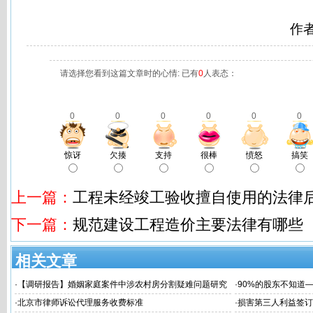
作
请选择您看到这篇文章时的心情: 已有
0
人表态：
0
0
0
0
0
0
惊讶
欠揍
支持
很棒
愤怒
搞笑
上一篇：
工程未经竣工验收擅自使用的法律
下一篇：
规范建设工程造价主要法律有哪些
相关文章
·
【调研报告】婚姻家庭案件中涉农村房分割疑难问题研究
·
90%的股东不知道
律风险！
·
北京市律师诉讼代理服务收费标准
·
损害第三人利益签订