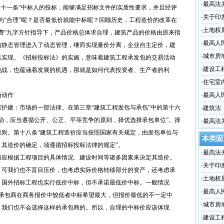
·
最高法
四十一条“中标人的投标，能够满足招标文件的实质性要求，并且经评
的批复
·
关于印
为“合理”呢？是否最低价就能中标呢？回顾历史，工程造价的改革在
·
土地权
竞争费”九字方针指导下，产品价格总体求合理，建筑产品的价格由原来指
·
最高人
的静态管理进入了动态管理，继而实现量价分离，企业自主定价，建
法律若
·
城市房
以实现。《招标投标法》的实施，意味着建筑工程承发包的交易活动
·
建设工
挑战，也蕴涵着发展的机遇，那就是如何代表投资者、生产者的利
·
住宅室
场动作
·
最高人
建：市场的一部法律。在第三章“建筑工程发包与承包”中的第十六
标准计
·
建筑法
动，应当遵循公开、公正、平等竞争的原则，择优选择承包单位”。择
·
最高法
原则。第十八条“建筑工程造价应当按照国家有关规定，由发包单位与
本类固
其造价的确定，须遵循招标投标法律的规定”。
·
最高法
应根据工程项目的具体情况、建设时间等诸多因素来决定其造价。
的批复
·
关于印
，可我们也不盲目压价，也考虑实际价格转移部分的资产，还考虑承
·
土地权
。国外招标工程也实行低价中标，但不承诺最低价中标。一般情况
·
最高人
的承包商在商务报价中较低者中标希望最大，但报价最低的不一定中
法律若
·
城市房
，我们也不会选择这样的承包商的。所以，合理的中标价应该体现
·
建设工