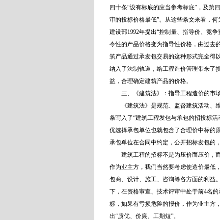
四十条“设有标底的应当参考标底”，及第
审的投标价格最低”。从这些条文来看，何
建设部1992年提出“控制量、指导价、
令性的产品价格变为指导性价格，由过去
筑产品通过承发包交易的这种形式完全得
纳入了法制轨道，给工程造价管理带来了
益，合理确定建筑产品的价格。
三、《建筑法》：指导工程造价的市
《建筑法》是规范、监督建筑活动、维护
条写入了“建筑工程发包与承包的招投标活
优选择承包单位也就包含了合理价中标的
承包单位在合同中约定，公开招标发包的，
建筑工程的招标不是为压价而压价，而
作为业主方，我们当然要考虑使造价最低
包商、设计、施工、咨询等各方面的利益
下，在资格审查、技术评审中处于前4名
标，如果有亏损危险的报价，作为业主方
出“质优、价廉、工期短”。