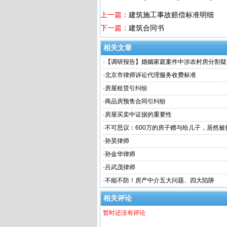
上一篇：
建筑施工事故赔偿标准明细
下一篇：
建筑合同书
相关文章
·
【调研报告】婚姻家庭案件中涉农村房分割疑
·
北京市律师诉讼代理服务收费标准
·
房屋租赁引纠纷
·
商品房预售合同引纠纷
·
房屋买卖中证据的重要性
·
不可思议：600万的房子赠与给儿子，居然被征
将房产“赠与”给子女还不如“卖”给子女？
·
孙昊律师
·
孙金华律师
·
吕武茂律师
·
不能不防！房产中介五大问题、四大陷阱
相关评论
暂时还没有评论