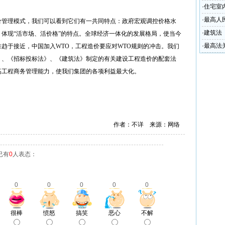
·
住宅室
·
最高人
管理模式，我们可以看到它们有一共同特点：政府宏观调控价格水
标准计
·
建筑法
体现“活市场、活价格”的特点。全球经济一体化的发展格局，使当今
·
最高法
趋于接近，中国加入WTO，工程造价要应对WTO规则的冲击。我们
》、《招标投标法》、《建筑法》制定的有关建设工程造价的配套法
高工程商务管理能力，使我们集团的各项利益最大化。
作者：不详 来源：网络
已有
0
人表态：
0
0
0
0
0
很棒
愤怒
搞笑
恶心
不解