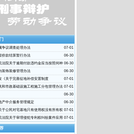
门
属争议调查处理办法
07-01
程价款结算暂行办法
06-30
民法院关于逾期付款违约金应当按照何种
06-30
算问题的批复
内装饰装修管理办法
06-30
发《关于完善征地补偿安置制度
07-01
筑和市政基础设施工程施工分包管理办法
07-01
06-30
地产中介服务管理规定
06-30
关于公民对宅基地只有使用权没有所有权
07-01
民法院关于审理侵犯专利权纠纷案件应用
07-01
干问题的解释
荐