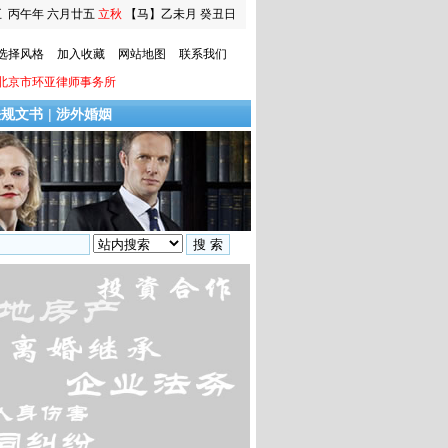
五
丙午年 六月廿五
立秋
【马】乙未月 癸丑日
选择风格
加入收藏
网站地图
联系我们
北京市环亚律师事务所
法规文书
|
涉外婚姻