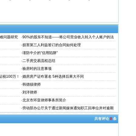
难问题研究
·
90%的股东不知道——将公司营业收入转入个人账户的法
律风险！
·
损害第三人利益签订的合同如何处理
·
谨防中介的”信用陷阱”
·
二手房交易流程总结
·
验房时的注意事项
税100万！
·
婚房房产证咋署名 5种选择后果大不同
·
韩德镇律师
·
刘洋律师
·
北京市环亚律师事务所简介
·
劳动部办公厅关于通过新闻媒体通知职工回单位并对逾期
不归者按自动离职或旷工处理问题的复
共有评论
0
条