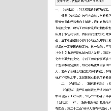
竞争手段，依据市场的调节而形成的...
一、《价格法》：对工程造价的市场定位
根据《价格法》的有关条款，对价格的
调节价是由经营者自主制定，通过市场竞
市场的竞争。建筑工程造价是通过招标投
应属于市场调节价。而目前我国大部分建
批，通常都是按照各部门各地区发布的工
标底的一定范围内确定的。这一做法，不
社会主义市场经济体制的深入发展，国家
之发生重大的变化。今后工程造价要逐步
个别成本确定报价，通过市场竞争在合同
为，发挥了价格合理配置资源的功效，解
技术和管理水平，发展建筑业提供了价格
二、《合同法》、《招标投标法》：经
《合同法》是经济领域规范经济活动的一
中就包括了工程造价，“释义”中明确了当
《合同法》一样，《招标投标法》也是经
有四条：第二十二条“招标人设有标底的，