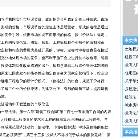
管理我国实行市场调节价、政府指导价和政府定价三种形式。市场
争形成的价格，市场调节价的定位主体是经营者，形成的途径是通过
标的竞争手段，依据市场的调节而形成的价格，按《价格法》规定，
本类热
筑工程的投资估算、概算、预算、工程标底和企业报价的编制和审
·
土地权
程定额和相应的费用为基础开展的，评标、定标时中标价也是在接近
·
建设工
能充分地体现市场的竞争，也不利于施工企业进行技术改造等。随着
·
最高人
对投资体制深化改革措施的出台，这都意味着工程造价管理体制将随
标准计
·
住宅室
由原来以国家发布的指令性定额定价转变为国家定额指导下，按企业
中确定工程造价的新计价模式。《价格法》的出台，规范了价格行
·
关于印
除了施工企业的价格束缚，为建立公正、有形的建筑市场，提高建筑
·
房屋建
保障。
·
建筑法
济活动中工程造价的市场取值
·
城市房
部法律。第十六章“建筑工程合同”第二百七十五条施工合同的内容
·
最高法
事人须根据工程质量的要求和工程的概预算合理地确定工程造价。与
的批复
·
最高人
济领域规范经济活动的一部法律。《招标投标法》中涉及价格的条款
法律若
本类推
标底必须保密”，第三十三条“投标人不得以低于成本的报价竞标”，第